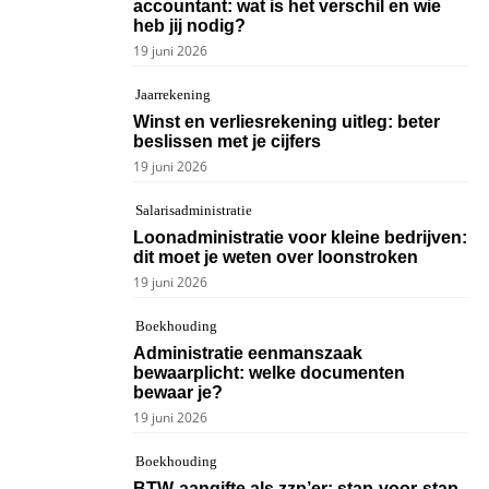
accountant: wat is het verschil en wie
heb jij nodig?
19 juni 2026
Jaarrekening
Winst en verliesrekening uitleg: beter
beslissen met je cijfers
19 juni 2026
Salarisadministratie
Loonadministratie voor kleine bedrijven:
dit moet je weten over loonstroken
19 juni 2026
Boekhouding
Administratie eenmanszaak
bewaarplicht: welke documenten
bewaar je?
19 juni 2026
Boekhouding
BTW-aangifte als zzp’er: stap-voor-stap