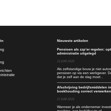
ën
Nieuwste artikelen
ing
Pensioen als zzp’er regelen: op
administratie uitgelegd
23 JUNI 2026
ing
Als zelfstandige bouw je niet auto
richten
pensioen op via een werkgever. D
inistratie
dat je zelf aan de slag moet...
Afschrijving bedrijfsmiddelen in
boekhouding correct verwerke
21 JUNI 2026
Wanneer je als ondernemer invest
machine, een bedrijfsauto of