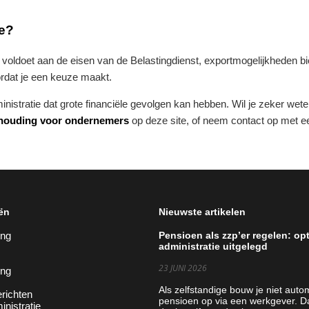
ie?
 voldoet aan de eisen van de Belastingdienst, exportmogelijkheden b
ordat je een keuze maakt.
inistratie dat grote financiële gevolgen kan hebben. Wil je zeker weten
houding voor ondernemers
op deze site, of neem contact op met e
ën
Nieuwste artikelen
ing
Pensioen als zzp’er regelen: op
administratie uitgelegd
23 JUNI 2026
ing
Als zelfstandige bouw je niet auto
richten
pensioen op via een werkgever. D
inistratie