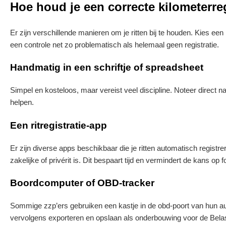
Hoe houd je een correcte kilometerreg
Er zijn verschillende manieren om je ritten bij te houden. Kies ee
een controle net zo problematisch als helemaal geen registratie.
Handmatig in een schriftje of spreadsheet
Simpel en kosteloos, maar vereist veel discipline. Noteer direct n
helpen.
Een ritregistratie-app
Er zijn diverse apps beschikbaar die je ritten automatisch registre
zakelijke of privérit is. Dit bespaart tijd en vermindert de kans op f
Boordcomputer of OBD-tracker
Sommige zzp’ers gebruiken een kastje in de obd-poort van hun auto. 
vervolgens exporteren en opslaan als onderbouwing voor de Belas