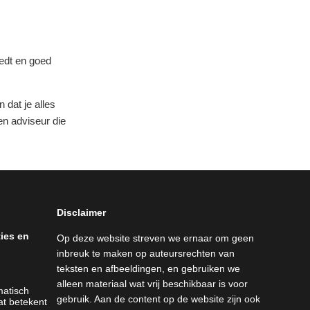
iedt en goed
 dat je alles
en adviseur die
Disclaimer
ties en
Op deze website streven we ernaar om geen
inbreuk te maken op auteursrechten van
teksten en afbeeldingen, en gebruiken we
alleen materiaal wat vrij beschikbaar is voor
matisch
gebruik. Aan de content op de website zijn ook
at betekent