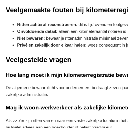
Veelgemaakte fouten bij kilometerregi
Ritten achteraf reconstrueren:
dit is tijdrovend en foutg
Onvoldoende detail:
alleen een kilometeraantal noteren is 
Niet bewaren:
bewaar je rittenadministratie minimaal zeven 
Privé en zakelijk door elkaar halen:
wees consequent in je 
Veelgestelde vragen
Hoe lang moet ik mijn kilometerregistratie be
De algemene bewaarplicht voor ondernemers bedraagt zeven jaar.
zakelijke administratie.
Mag ik woon-werkverkeer als zakelijke kilome
Als zzp’er zijn ritten van en naar een vaste zakelijke locatie in he
bij twijfel advies aan een boekhouder of belastingadviseur.