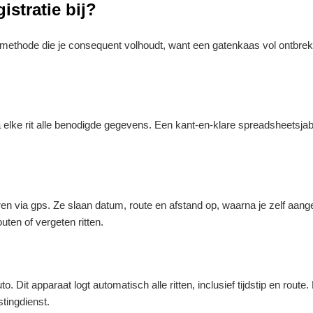
istratie bij?
n methode die je consequent volhoudt, want een gatenkaas vol ontbreken
a elke rit alle benodigde gegevens. Een kant-en-klare spreadsheetsjab
ren via gps. Ze slaan datum, route en afstand op, waarna je zelf aange
outen of vergeten ritten.
Dit apparaat logt automatisch alle ritten, inclusief tijdstip en route.
tingdienst.