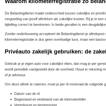
Waarom kilometerregistratie zo belang
De Belastingdienst maakt onderscheid tussen zakelijke en privékilo
vergoeding van jezelf aftrekken als zakelijke kosten. Rij je in een
bijtelling correct te berekenen. In beide gevallen is een deugdelijk
Zonder onderbouwing accepteert de Belastingdienst je aftrekpost s
kilometerregistratie is dus geen overbodige luxe, maar een basisve
Privéauto zakelijk gebruiken: de zake
Gebruik je je eigen auto voor zakelijke ritten, dan mag je per ge
wordt periodiek vastgesteld door de overheid. Houd er rekening mee 
of je adviseur.
Om deze aftrek te claimen, moet je per rit minimaal de volgende 
Datum van de rit
Beginstand en eindstand van de kilometerteller
Vertrekpunt en bestemming