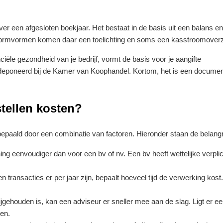
ver een afgesloten boekjaar. Het bestaat in de basis uit een balans e
vormvormen komen daar een toelichting en soms een kasstroomoverzi
ciële gezondheid van je bedrijf, vormt de basis voor je aangifte
eponeerd bij de Kamer van Koophandel. Kortom, het is een document
stellen kosten?
 bepaald door een combinatie van factoren. Hieronder staan de belangr
ng eenvoudiger dan voor een bv of nv. Een bv heeft wettelijke verpl
 transacties er per jaar zijn, bepaalt hoeveel tijd de verwerking kost
ijgehouden is, kan een adviseur er sneller mee aan de slag. Ligt er 
men.