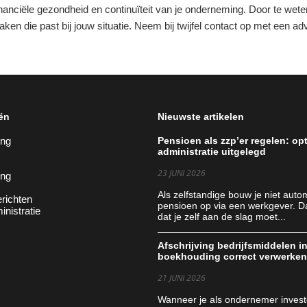
financiële gezondheid en continuïteit van je onderneming. Door te wet
aken die past bij jouw situatie. Neem bij twijfel contact op met een a
ën
Nieuwste artikelen
ing
Pensioen als zzp’er regelen: op
administratie uitgelegd
23 JUNI 2026
ing
Als zelfstandige bouw je niet auto
richten
pensioen op via een werkgever. D
inistratie
dat je zelf aan de slag moet...
Afschrijving bedrijfsmiddelen in
boekhouding correct verwerke
21 JUNI 2026
Wanneer je als ondernemer invest