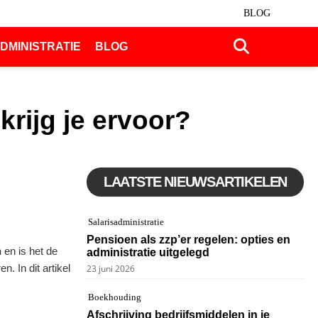
BLOG
DMINISTRATIE
BLOG
krijg je ervoor?
LAATSTE NIEUWSARTIKELEN
Salarisadministratie
Pensioen als zzp’er regelen: opties en
n
en is het de
administratie uitgelegd
. In dit artikel
23 juni 2026
Boekhouding
Afschrijving bedrijfsmiddelen in je